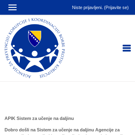
Niste prijavljeni. (
Prijavite se
)
Idi na glavni sadržaj
APIK Sistem za učenje na daljinu
Dobro došli na Sistem za učenje na daljinu Agencije za